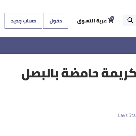
عربة التسوق
دخول
حساب جديد
0
كريمة حامضة بالبصل
Lays St