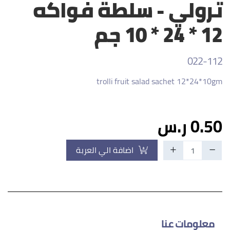
ترولي - سلطة فواكه
12 * 24 * 10 جم
022-112
trolli fruit salad sachet 12*24*10gm
0.50 ر.س
اضافة الي العربة
معلومات عنا