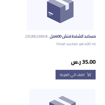
مساعد الشفط فنش 400مل
#23528523997
Finish suction aid 400 ml
35.00 ر.س
اضف الي العربة