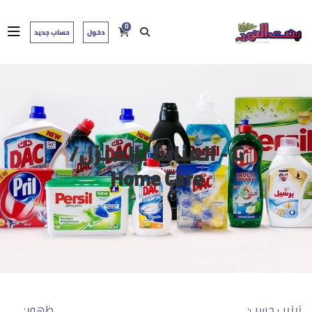
0
دخول
حساب جديد
G - العناية بالمنزل/
Home Care
ترتيب حسب:
ظهور: