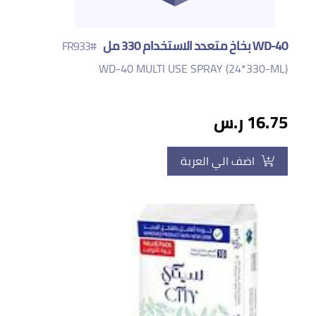
WD-40 بخاخ متعدد الاستخدام 330 مل
#FR933
WD-40 MULTI USE SPRAY (24*330-ML)
16.75 ر.س
اضف الي العربة