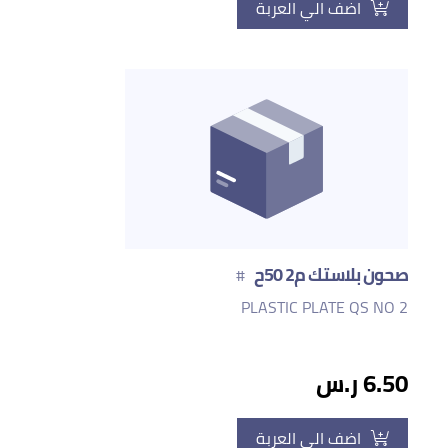
اضف الي العربة
صحون بلاستك م2 50ح
#
PLASTIC PLATE QS NO 2
6.50 ر.س
اضف الي العربة