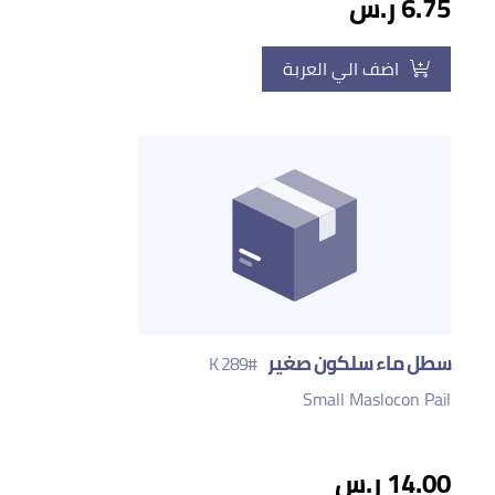
6.75 ر.س
اضف الي العربة
سطل ماء سلكون صغير
#289 K
Small Maslocon Pail
14.00 ر.س