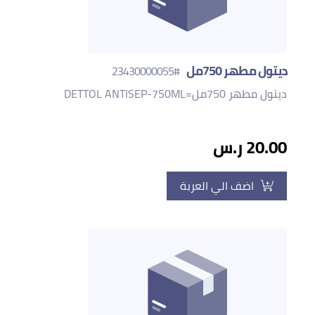
ديتول مطهر 750مل
#23430000055
ديتول مطهر 750مل=DETTOL ANTISEP-750ML
20.00 ر.س
اضف الي العربة