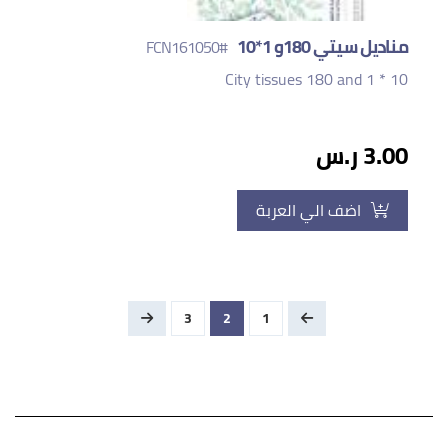
مناديل سيتي 180و 1*10
#FCN161050
City tissues 180 and 1 * 10
3.00 ر.س
اضف الي العربة
3
2
1