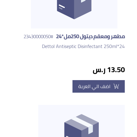
مطهر ومعقم ديتول 250مل*24
#23430000050
Dettol Antiseptic Disinfectant 250ml*24
13.50 ر.س
اضف الي العربة