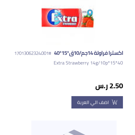
اكسترا فراولة 14جم/10ق*15*40
#17013062324.001
Extra Strawberry 14g/10p*15*40
2.50 ر.س
اضف الي العربة