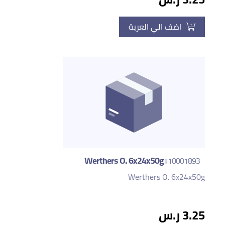
اضف الي العربة
Werthers O. 6x24x50g
#10001893
Werthers O. 6x24x50g
3.25 ر.س