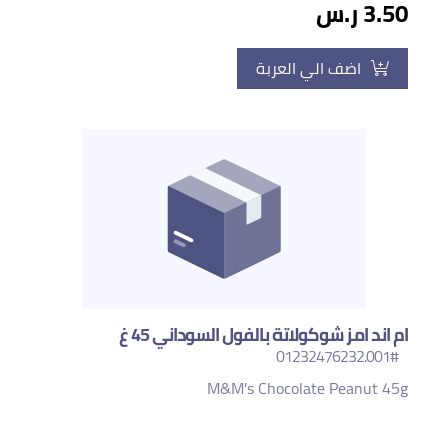
3.50 ر.س
اضف الي العربة
ام اند امز شوكولاتة بالفول السوداني 45 غ
#01232476232.001
M&M's Chocolate Peanut 45g