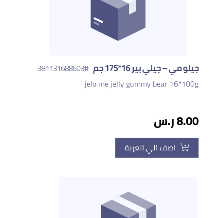
جيلو مي – جيلي بير 16*175 جم
#381131688603
jelo me jelly gummy bear 16*100g
8.00 ر.س
اضف الي العربة