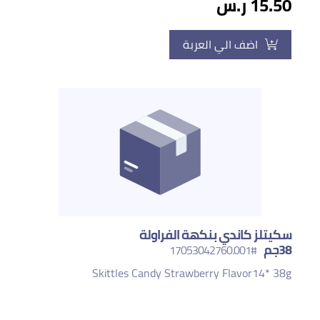
15.50 ر.س
اضف الي العربة
سكيتلز كاندي بنكهة الفراولة
38جم
#17053042760.001
Skittles Candy Strawberry Flavor14* 38g