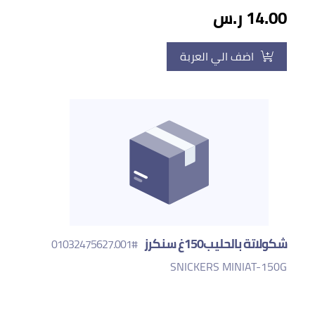
14.00 ر.س
اضف الي العربة
شكولاتة بالحليب150غ سنكرز
#01032475627.001
SNICKERS MINIAT-150G