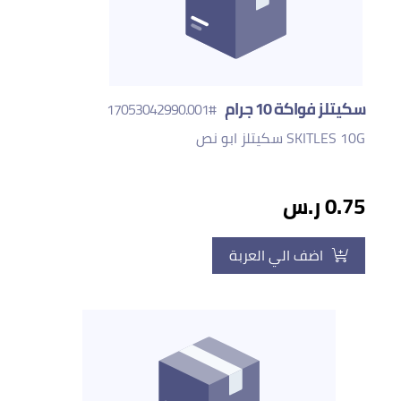
سكيتلز فواكة 10 جرام
#17053042990.001
SKITLES 10G سكيتلز ابو نص
0.75 ر.س
اضف الي العربة