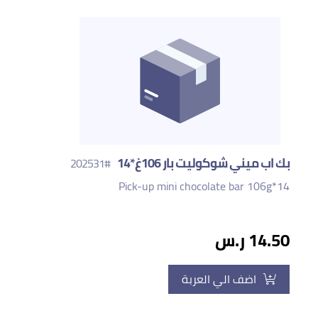
بك اب ميني شوكوليت بار 106غ*14
#202531
Pick-up mini chocolate bar 106g*14
14.50 ر.س
اضف الي العربة