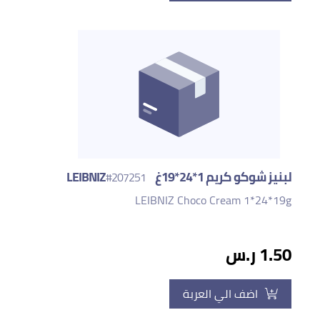
لبنيز شوكو كريم 1*24*19غ LEIBNIZ
#207251
LEIBNIZ Choco Cream 1*24*19g
1.50 ر.س
اضف الي العربة