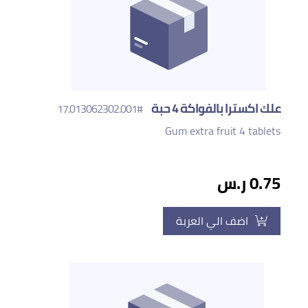
علك اكسترا بالفواكة 4 حبة
#17.013062302.001
Gum extra fruit 4 tablets
0.75 ر.س
اضف الي العربة