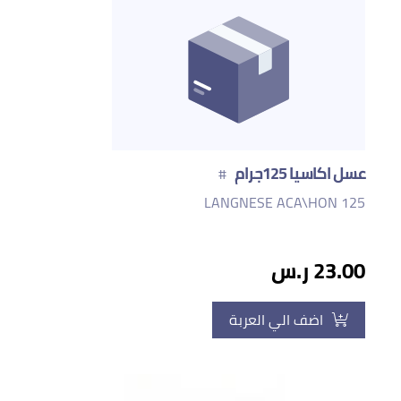
عسل اكاسيا 125جرام
#
LANGNESE ACA\HON 125
23.00 ر.س
اضف الي العربة