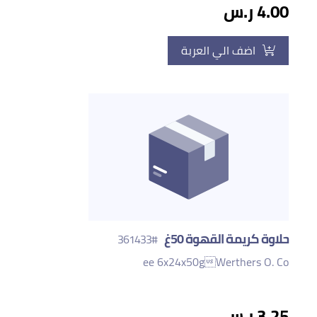
4.00 ر.س
اضف الي العربة
حلاوة كريمة القهوة 50غ
#361433
Werthers O. Coee 6x24x50g
3.25 ر.س