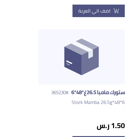
اضف الي العربة
ستورك مامبا 26.5غ*48*6
#365230
Stork Mamba 26.5g*48*6
1.50 ر.س