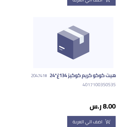
هيت كوكو كريم كوكيز 134غ*24
#204741
4017100350535
8.00 ر.س
اضف الي العربة