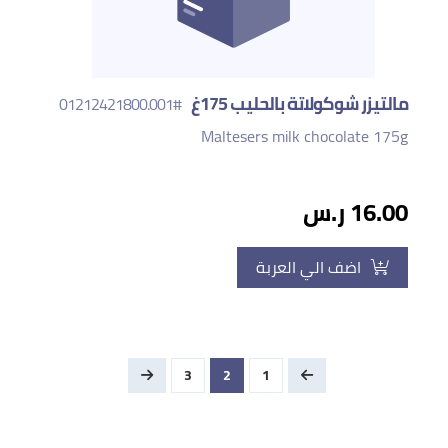
مالتيزر شوكولاتة بالحليب 175غ
#01212421800.001
Maltesers milk chocolate 175g
16.00 ر.س
اضف الي العربة
3
2
1