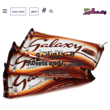
0
دخول
حساب جديد
D - حلويات و
تسالي/Sweets and
snacks