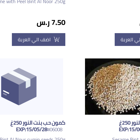
me with Peel Bint Al Noor 250g
7.50 ر.س
ي العربة
اضف الي العربة
سمسم بنت النور 250غ
كمون حب بنت النور 250غ
EXP:15/05/28
EXP:15/0
#06008
Bint Al Nour cumin seeds 250g
Sesame Bint 