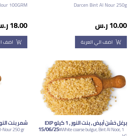
l-Nour 100GRM
Darcen Bint Al Nour 250g
10.00 ر.س
18.00 ر.س
اضف الي العربة
اضف ال
برغل خشن أبيض ، بنت النور ، 1 كيلو EXP
15/06/25
-Nour 250 gr
#White coarse bulgur, Bint Al Noor, 1
kG