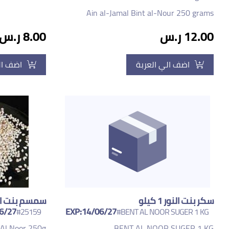
Ain al-Jamal Bint al-Nour 250 grams
12.00 ر.س
8.00 ر.س
اضف الي العربة
اضف ال
سكر بنت النور 1 كيلو
6/27
EXP:14/06/27
#25159
#BENT AL NOOR SUGER 1 KG
Al Noor 250g
BENT AL NOOR SUGER 1 KG