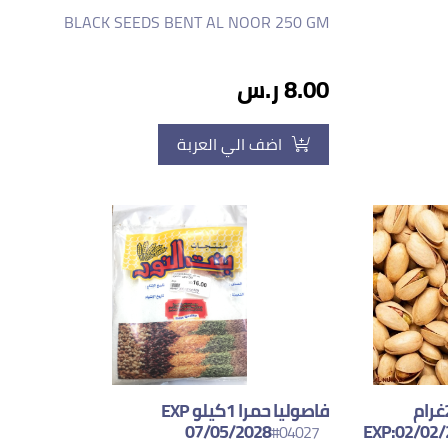
BLACK SEEDS BENT AL NOOR 250 GM
8.00 ر.س
اضف الي العربة
فشتق حب مملح بنت النور 250غرام
فاصوليا حمرا 1كيلو EXP
07/05/2028
EXP:02/02/
#04027