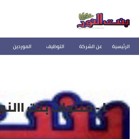
الرئيسية
عن الشركة
التوظيف
الموردين
L - منتجات بنت االنور/BENT ALNOOR