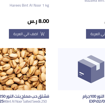
Bazalea Bint
Harees Bint Al Noor 1 kg
8.00 ر.س
ي العربة
اضف الي العربة
هيل حب بنت النور 100جرام
25
EXP:02/0
#Bint Al Noor Salted Seeds 250