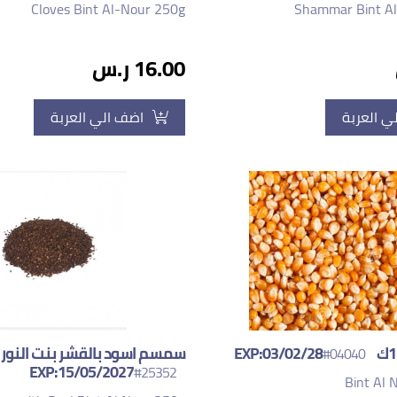
Cloves Bint Al-Nour 250g
Shammar Bint Al
16.00 ر.س
ي العربة
اضف الي العربة
#04040
EXP:15/05/2027
#25352
Bint Al 