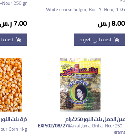
-Nour 250 gr
White coarse bulgur, Bint Al Noor, 1 kG
8.00 ر.س
7.00 ر.س
اضف الي العربة
اضف ال
عين الجمل بنت النور 250غرام
ذرة بنت النور 1ك EXP:03/02/28
EXP:02/08/27
#Ain al-Jamal Bint al-Nour 250
Nour Corn 1kg
grams