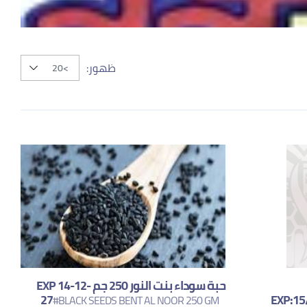
ظهور:
حبة سوداء بنت النور 250 جم EXP 14-12-
27
EXP:15
#BLACK SEEDS BENT AL NOOR 250 GM