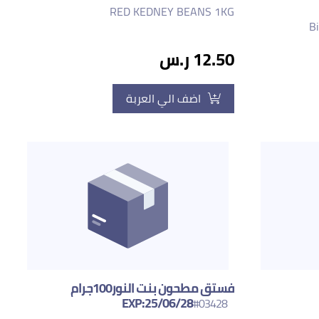
RED KEDNEY BEANS 1KG
Bi
12.50 ر.س
اضف الي العربة
فستق مطحون بنت النور100جرام
EXP:25/06/28
#03428